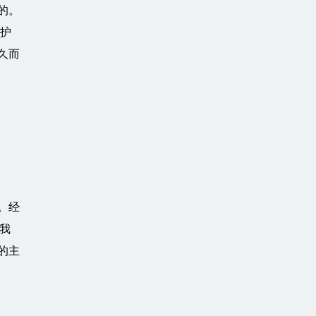
的。
维护
久而
。经
我
的主