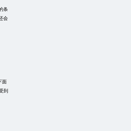
的条
还会
下面
受到