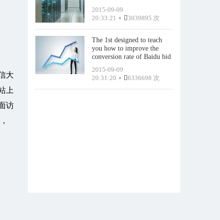
2015-09-09
20:33:21
•
3039895 次
The 1st designed to teach
you how to improve the
conversion rate of Baidu bid
2015-09-09
信大
20:31:20
•
6336698 次
站上
面访
面，