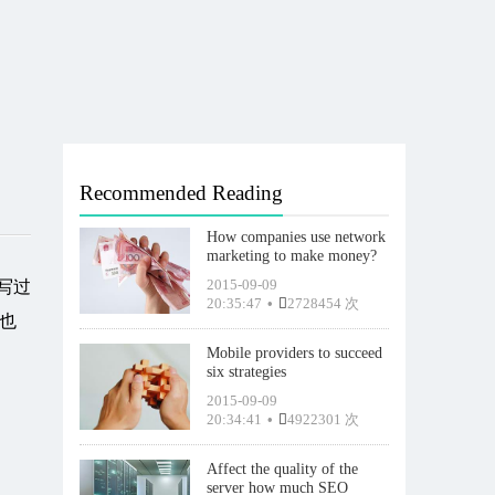
Recommended Reading
How companies use network
marketing to make money?
2015-09-09
写过
20:35:47
•
2728454 次
也
Mobile providers to succeed
six strategies
2015-09-09
20:34:41
•
4922301 次
Affect the quality of the
server how much SEO