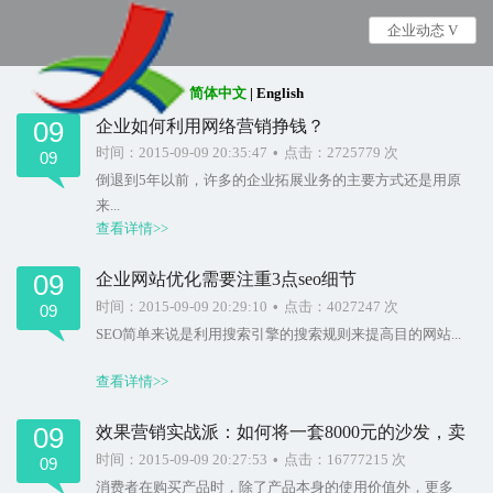
企业动态 V
简体中文
|
English
09
企业如何利用网络营销挣钱？
时间：2015-09-09 20:35:47
•
点击：2725779 次
09
倒退到5年以前，许多的企业拓展业务的主要方式还是用原
来...
查看详情>>
09
企业网站优化需要注重3点seo细节
时间：2015-09-09 20:29:10
•
点击：4027247 次
09
SEO简单来说是利用搜索引擎的搜索规则来提高目的网站...
查看详情>>
09
效果营销实战派：如何将一套8000元的沙发，卖
到58000元
时间：2015-09-09 20:27:53
•
点击：16777215 次
09
消费者在购买产品时，除了产品本身的使用价值外，更多